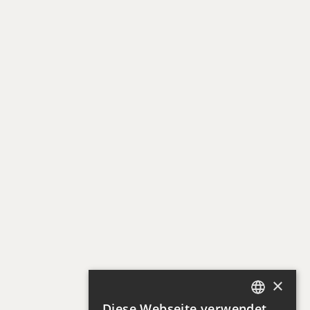
Karriere
Referenzen
Aktuelles
Kontakt
Produkte
Tageslichtsysteme
Brandentrauchung
Gebäudehülle
Steuerungen & Antriebe
×
Lösungen
Diese Webseite verwendet