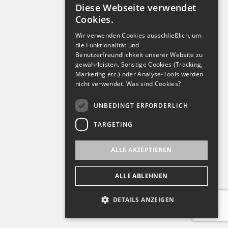
Diese Webseite verwendet
Wir setzen auf gegenseitiges Vertrauen und
GERMAN
Cookies.
lösen unsere Versprechen ein.
Wir verwenden Cookies ausschließlich, um
ENGLISH
Handschlagqualität, Ehrlichkeit und Kompetenz
die Funktionalität und
Benutzerfreundlichkeit unserer Website zu
ist uns wichtig und stellen die Grundwerte
GERMAN
gewährleisten. Sonstige Cookies (Tracking,
unseres Unternehmens dar. Bei uns zählt das
Marketing etc.) oder Analyse-Tools werden
nicht verwendet.
Was sind Cookies?
Wort.
UNBEDINGT ERFORDERLICH
TARGETING
ALLE AKZEPTIEREN
ALLE ABLEHNEN
Teamwork
DETAILS ANZEIGEN
Offene Kommunikation und stetiger